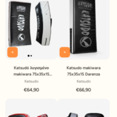
Katsudó λυγισμένο
Katsudo makiwara
makiwara 75x35x15
75x35x15 Darenza
Seiken
Katsudo
Katsudo
€64,90
€66,90