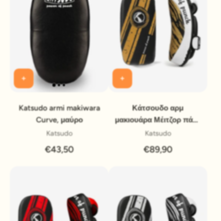
Katsudo armi makiwara
Κάτσουδο αρμ
Curve, μαύρο
μακιουάρα Μέιτζορ πάρι,
μαύρο-χρυσό
Katsudo
Katsudo
€43,50
€89,90