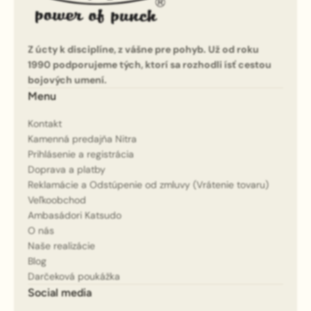
Z úcty k disciplíne, z vášne pre pohyb. Už od roku
1990 podporujeme tých, ktorí sa rozhodli ísť cestou
bojových umení.
Menu
Kontakt
Kamenná predajňa Nitra
Prihlásenie a registrácia
Doprava a platby
Reklamácie a Odstúpenie od zmluvy (Vrátenie tovaru)
Veľkoobchod
Ambasádori Katsudo
O nás
Naše realizácie
Blog
Darčeková poukážka
Social media