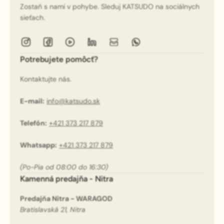
Zostaň s nami v pohybe. Sleduj KATSUDO na sociálnych
sieťach.
Potrebujete pomôcť?
Kontaktujte nás.
E-mail:
info@katsudo.sk
Telefón:
+421 373 217 879
Whatsapp:
+421 373 217 879
(Po-Pia od 08:00 do 16:30)
Kamenná predajňa - Nitra
Predajňa Nitra - WARAGOD
Bratislavská 21, Nitra