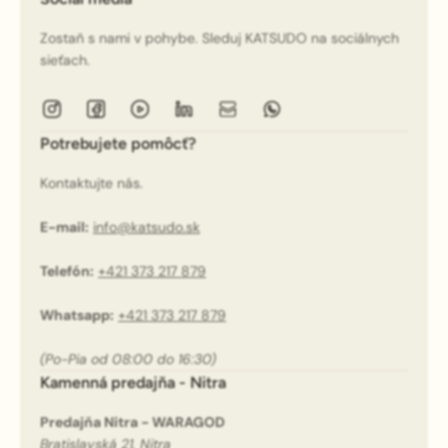
Zostaň s nami v pohybe. Sleduj KATSUDO na sociálnych
sieťach.
Potrebujete pomôcť?
Kontaktujte nás.
E-mail:
info@katsudo.sk
Telefón:
+421 373 217 879
Whatsapp:
+421 373 217 879
(Po-Pia od 08:00 do 16:30)
Kamenná predajňa - Nitra
Predajňa Nitra - WARAGOD
Bratislavská 21, Nitra