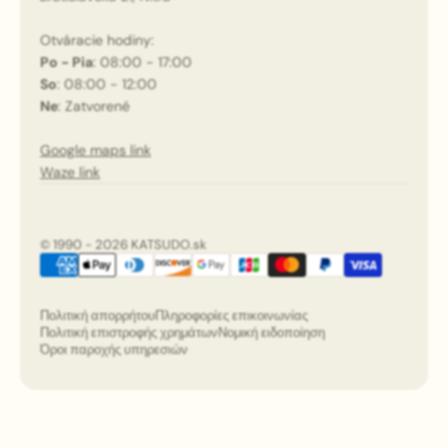
Otváracie hodiny:
Po - Pia
: 08:00 - 17:00
So
: 08:00 - 12:00
Ne
: Zatvorené
Google maps link
Waze link
© 1990 - 2026 KATSUDO.sk
Πολιτική απορρήτου
Πληροφορίες επικοινωνίας
Πολιτική επιστροφής χρημάτων
Νομική ειδοποίηση
Όροι παροχής υπηρεσιών