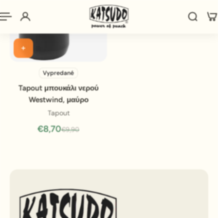
Vypredané
Tapout μπουκάλι νερού
Westwind, μαύρο
Tapout
€8,70
€9,90