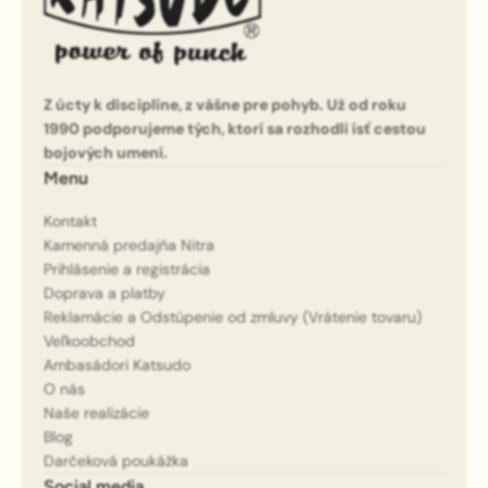
Z úcty k disciplíne, z vášne pre pohyb. Už od roku
1990 podporujeme tých, ktorí sa rozhodli ísť cestou
bojových umení.
Menu
Kontakt
Kamenná predajňa Nitra
Prihlásenie a registrácia
Doprava a platby
Reklamácie a Odstúpenie od zmluvy (Vrátenie tovaru)
Veľkoobchod
Ambasádori Katsudo
O nás
Naše realizácie
Blog
Darčeková poukážka
Social media