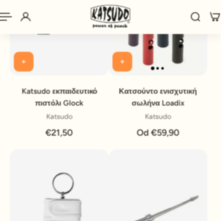
Katsudo εκπαιδευτικό
Κατσούντο ενισχυτική
πιστόλι Glock
σωλήνα Loadix
Katsudo
Katsudo
€21,50
Od €59,90