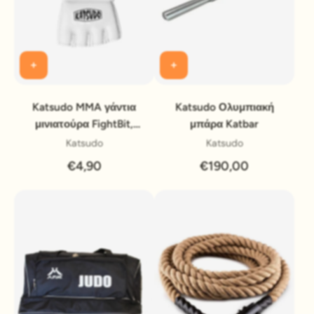
Katsudo MMA γάντια
Katsudo Ολυμπιακή
μινιατούρα FightBit,
μπάρα Katbar
λευκό
Katsudo
Katsudo
€4,90
€190,00