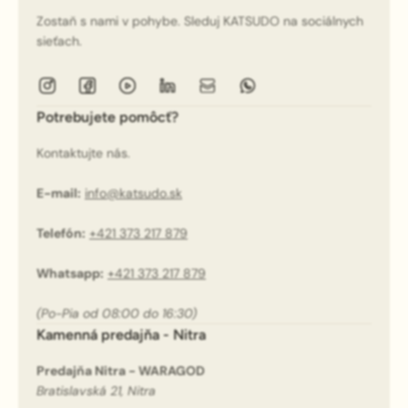
Zostaň s nami v pohybe. Sleduj KATSUDO na sociálnych
sieťach.
Potrebujete pomôcť?
Kontaktujte nás.
E-mail:
info@katsudo.sk
Telefón:
+421 373 217 879
Whatsapp:
+421 373 217 879
(Po-Pia od 08:00 do 16:30)
Kamenná predajňa - Nitra
Predajňa Nitra - WARAGOD
Bratislavská 21, Nitra