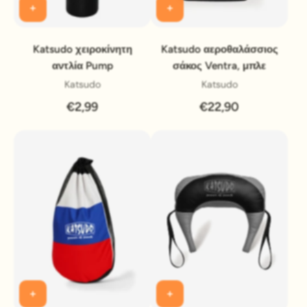
Katsudo χειροκίνητη
Katsudo αεροθαλάσσιος
αντλία Pump
σάκος Ventra, μπλε
Katsudo
Katsudo
€2,99
€22,90