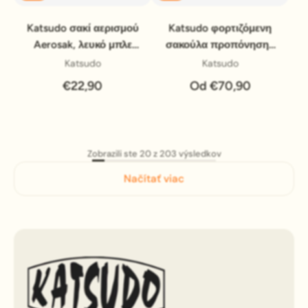
Katsudo σακί αερισμού
Katsudo φορτιζόμενη
Aerosak, λευκό μπλε
σακούλα προπόνησης
κόκκινο
Wrestler
Katsudo
Katsudo
€22,90
Od €70,90
Zobrazili ste 20 z 203 výsledkov
Načítať viac