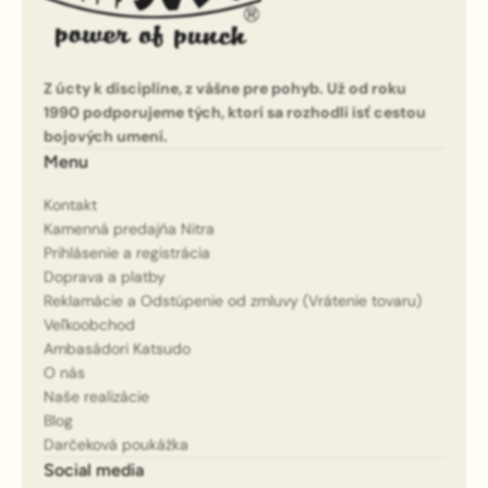
Z úcty k disciplíne, z vášne pre pohyb. Už od roku
1990 podporujeme tých, ktorí sa rozhodli ísť cestou
bojových umení.
Menu
Kontakt
Kamenná predajňa Nitra
Prihlásenie a registrácia
Doprava a platby
Reklamácie a Odstúpenie od zmluvy (Vrátenie tovaru)
Veľkoobchod
Ambasádori Katsudo
O nás
Naše realizácie
Blog
Darčeková poukážka
Social media