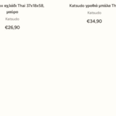
Pridať do košíka
Pridať do košíka
x αχλάδι Thai 37x18x58,
Katsudo γροθιά μπάλα Th
μαύρο
Katsudo
Katsudo
€34,90
€26,90