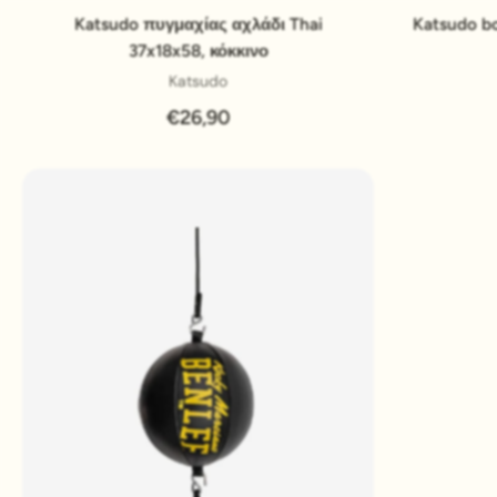
Pridať do košíka
Katsudo πυγμαχίας αχλάδι Thai
Katsudo bo
37x18x58, κόκκινο
Katsudo
€26,90