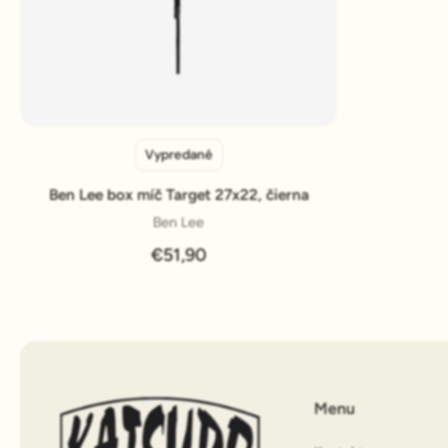
Vypredané
Pridať do košíka
Ben Lee box míč Target 27x22, čierna
Ben Lee
€51,90
Menu