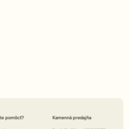
ete pomôcť?
Kamenná predajňa