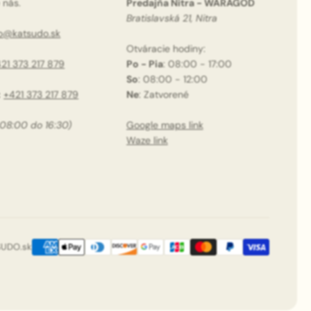
 nás.
Predajňa Nitra - WARAGOD
Bratislavská 21, Nitra
fo@katsudo.sk
Otváracie hodiny:
21 373 217 879
Po - Pia
: 08:00 - 17:00
So
: 08:00 - 12:00
:
+421 373 217 879
Ne
: Zatvorené
 08:00 do 16:30)
Google maps link
Waze link
SUDO.sk