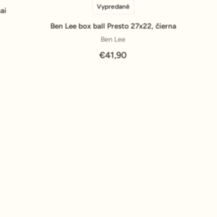
Vypredané
Pridať do košíka
ai
Ben Lee box ball Presto 27x22, čierna
Ben Lee
€41,90