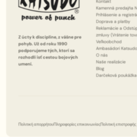
Kontakt
Kamenná predajňa N
Prihlásenie a registr
Doprava a platby
Reklamácie a Odstú
zmluvy (Vrátenie tov
Z úcty k disciplíne, z vášne pre
Veľkoobchod
pohyb. Už od roku 1990
Ambasádori Katsud
podporujeme tých, ktorí sa
O nás
rozhodli ísť cestou bojových
Naše realizácie
umení.
Blog
Darčeková poukážka
Πολιτική απορρήτου
Πληροφορίες επικοινωνίας
Πολιτική επιστροφή