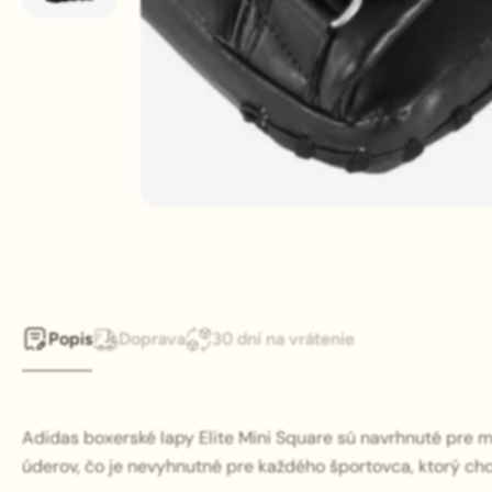
Popis
Doprava
30 dní na vrátenie
Adidas boxerské lapy Elite Mini Square sú navrhnuté pre ma
úderov, čo je nevyhnutné pre každého športovca, ktorý chc