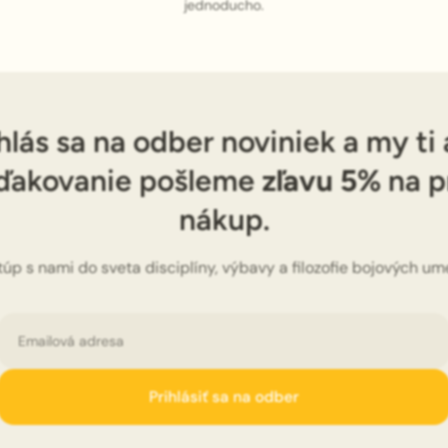
jednoducho.
hlás sa na odber noviniek a my ti
ďakovanie pošleme
zľavu 5%
na p
nákup.
túp s nami do sveta disciplíny, výbavy a filozofie bojových ume
Email
Prihlásiť sa na odber