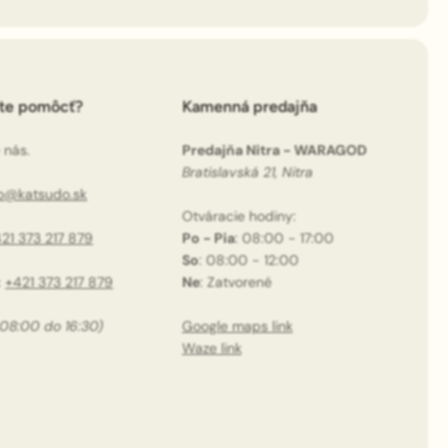
ete pomôcť?
Kamenná predajňa
 nás.
Predajňa Nitra - WARAGOD
Bratislavská 21, Nitra
fo@katsudo.sk
Otváracie hodiny:
21 373 217 879
Po - Pia
: 08:00 - 17:00
So
: 08:00 - 12:00
:
+421 373 217 879
Ne
: Zatvorené
 08:00 do 16:30)
Google maps link
Waze link