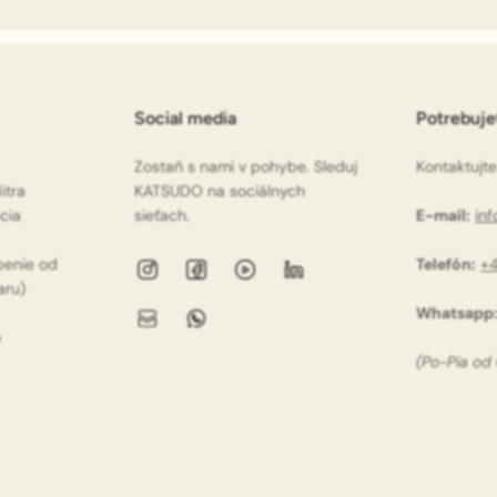
Social media
Potrebuj
Zostaň s nami v pohybe. Sleduj
Kontaktujte
itra
KATSUDO na sociálnych
ácia
sieťach.
E-mail:
in
penie od
Telefón:
+4
aru)
Whatsapp
o
(Po-Pia od