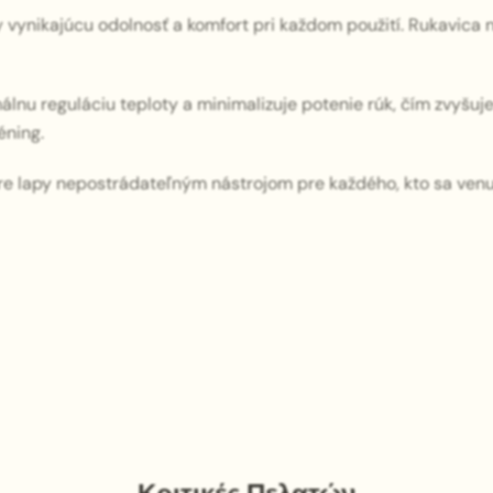
y vynikajúcu odolnosť a komfort pri každom použití. Rukavica 
nu reguláciu teploty a minimalizuje potenie rúk, čím zvyšuje 
éning.
uare lapy nepostrádateľným nástrojom pre každého, kto sa ve