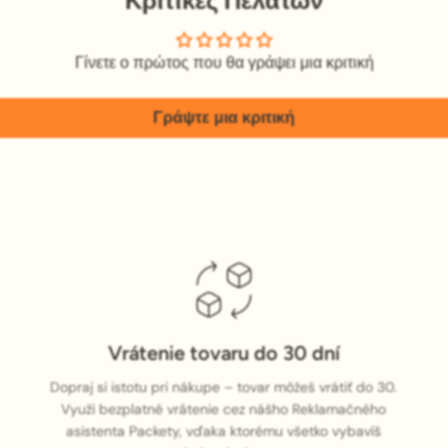
Κριτικές Πελατών
Γίνετε ο πρώτος που θα γράψει μια κριτική
Γράψτε μια κριτική
Vrátenie tovaru do 30 dní
Dopraj si istotu pri nákupe – tovar môžeš vrátiť do 30.
Využi bezplatné vrátenie cez nášho Reklamačného
asistenta Packety, vďaka ktorému všetko vybavíš