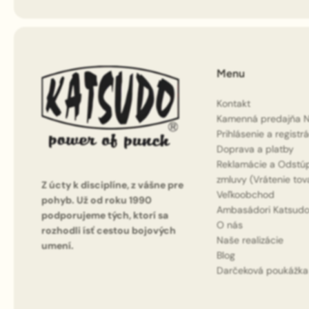
Menu
Kontakt
Kamenná predajňa N
Prihlásenie a registr
Doprava a platby
Reklamácie a Odstú
zmluvy (Vrátenie tov
Z úcty k disciplíne, z vášne pre
Veľkoobchod
pohyb. Už od roku 1990
Ambasádori Katsud
podporujeme tých, ktorí sa
O nás
rozhodli ísť cestou bojových
Naše realizácie
umení.
Blog
Darčeková poukážka