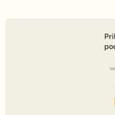
Pri
po
Vs