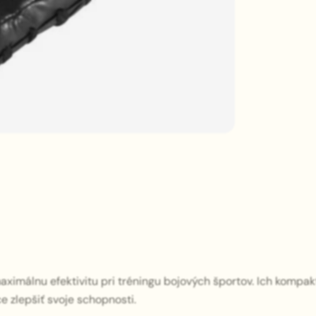
ximálnu efektivitu pri tréningu bojových športov. Ich kompak
e zlepšiť svoje schopnosti.