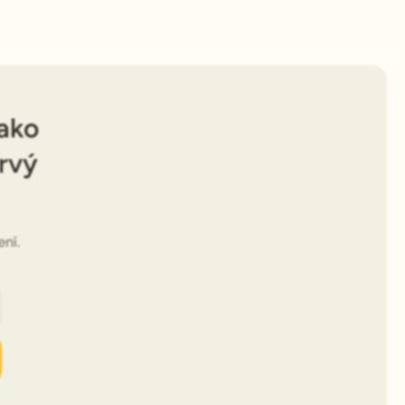
 ako
rvý
ní.