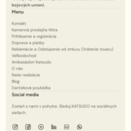
bojových umení.
Menu
Kontakt
Kamenná predajňa Nitra
Prihlásenie a registrácia
Doprava a platby
Reklamácie a Odstúpenie od zmluvy (Vrátenie tovaru)
Veľkoobchod
Ambasádori Katsudo
O nás
Naše realizácie
Blog
Darčeková poukážka
Social media
Zostaň s nami v pohybe. Sleduj KATSUDO na sociálnych
sieťach.