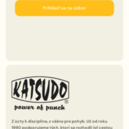
Prihlásiť sa na odber
Z úcty k disciplíne, z vášne pre pohyb. Už od roku
1990 podporujeme tých, ktorí sa rozhodli ísť cestou