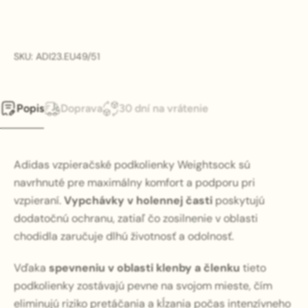
SKU: ADI23.EU49/51
Popis
Doprava
30 dní na vrátenie
Adidas vzpieračské podkolienky Weightsock sú
navrhnuté pre maximálny komfort a podporu pri
vzpieraní.
Vypchávky v holennej časti
poskytujú
dodatočnú ochranu, zatiaľ čo zosilnenie v oblasti
chodidla zaručuje dlhú životnosť a odolnosť.
Vďaka
spevneniu v oblasti klenby a členku
tieto
podkolienky zostávajú pevne na svojom mieste, čím
eliminujú riziko pretáčania a kĺzania počas intenzívneho