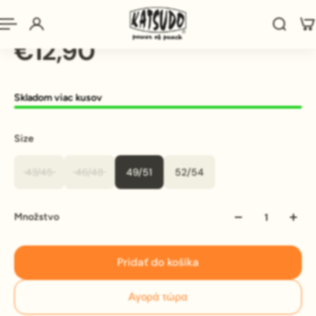
μαύρα
€12,90
Skladom viac kusov
Size
43/45
46/48
49/51
52/54
Množstvo
Pridať do košíka
Αγορά τώρα