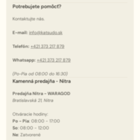
Potrebujete pomôcť?
Kontaktujte nás.
E-mail:
info@katsudo.sk
Telefón:
+421 373 217 879
Whatsapp:
+421 373 217 879
(Po-Pia od 08:00 do 16:30)
Kamenná predajňa - Nitra
Predajňa Nitra - WARAGOD
Bratislavská 21, Nitra
Otváracie hodiny:
Po - Pia
: 08:00 - 17:00
So
: 08:00 - 12:00
Ne
: Zatvorené