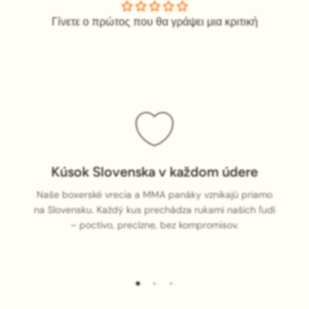
Γίνετε ο πρώτος που θα γράψει μια κριτική
Kúsok Slovenska v každom údere
Naše boxerské vrecia a MMA panáky vznikajú priamo
na Slovensku. Každý kus prechádza rukami našich ľudí
– poctivo, precízne, bez kompromisov.