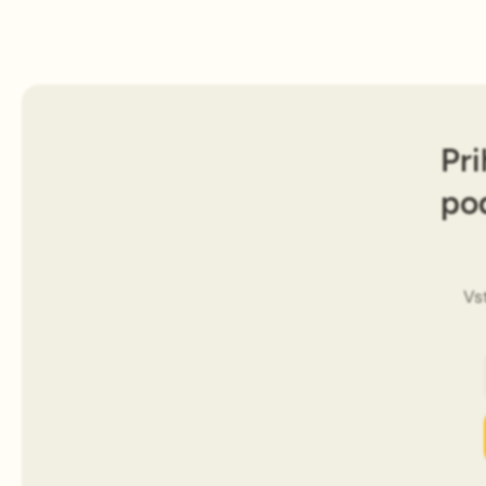
Pri
po
Vs