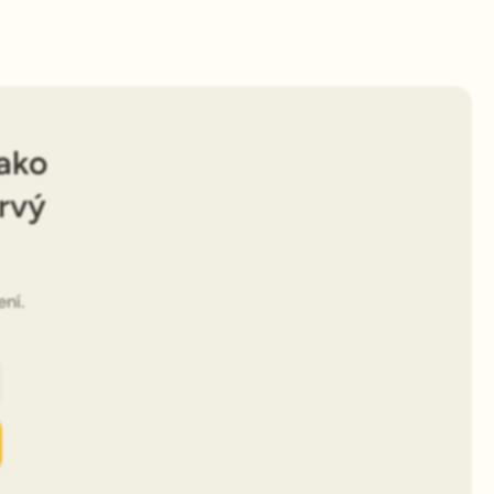
 ako
rvý
ní.