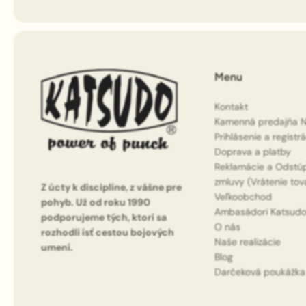
Menu
Kontakt
Kamenná predajňa N
Prihlásenie a registr
Doprava a platby
Reklamácie a Odstú
zmluvy (Vrátenie tov
Z úcty k disciplíne, z vášne pre
Veľkoobchod
pohyb. Už od roku 1990
Ambasádori Katsud
podporujeme tých, ktorí sa
O nás
rozhodli ísť cestou bojových
Naše realizácie
umení.
Blog
Darčeková poukážka