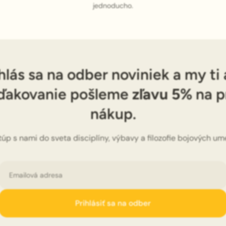
jednoducho.
hlás sa na odber noviniek a my ti
ďakovanie pošleme
zľavu 5%
na p
nákup.
túp s nami do sveta disciplíny, výbavy a filozofie bojových ume
Email
Prihlásiť sa na odber