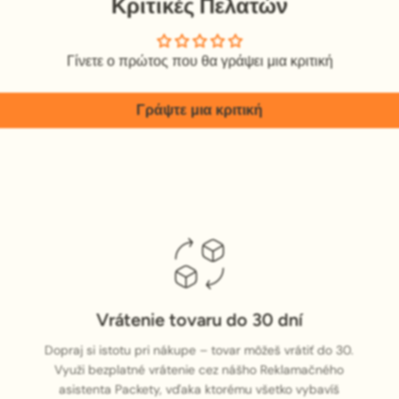
Κριτικές Πελατών
Γίνετε ο πρώτος που θα γράψει μια κριτική
Γράψτε μια κριτική
Vrátenie tovaru do 30 dní
Dopraj si istotu pri nákupe – tovar môžeš vrátiť do 30.
Využi bezplatné vrátenie cez nášho Reklamačného
asistenta Packety, vďaka ktorému všetko vybavíš