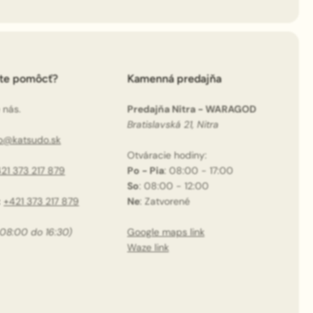
ete pomôcť?
Kamenná predajňa
 nás.
Predajňa Nitra - WARAGOD
Bratislavská 21, Nitra
fo@katsudo.sk
Otváracie hodiny:
21 373 217 879
Po - Pia
: 08:00 - 17:00
So
: 08:00 - 12:00
:
+421 373 217 879
Ne
: Zatvorené
 08:00 do 16:30)
Google maps link
Waze link