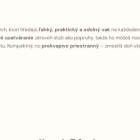
ých, ktorí hľadajú
ľahký, praktický a odolný vak
na každoden
é uzatváranie
zároveň slúži ako popruhy, takže ho môžeš nos
fitu. Kompaktný, no
prekvapivo priestranný
– zmestíš doň vš