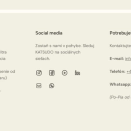
Social media
Potrebuj
Zostaň s nami v pohybe. Sleduj
Kontaktujte
itra
KATSUDO na sociálnych
ácia
sieťach.
E-mail:
in
penie od
Telefón:
+4
aru)
Whatsapp
o
(Po-Pia od