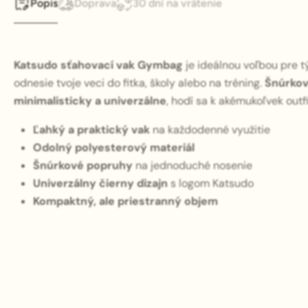
Popis
Doprava
30 dní na vrátenie
Katsudo sťahovací vak Gymbag
je ideálnou voľbou pre t
odnesie tvoje veci do fitka, školy alebo na tréning.
Šnúrkov
minimalisticky a univerzálne
, hodí sa k akémukoľvek out
Ľahký a praktický vak
na každodenné využitie
Odolný polyesterový materiál
Šnúrkové popruhy
na jednoduché nosenie
Univerzálny čierny dizajn
s logom Katsudo
Kompaktný, ale priestranný objem