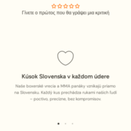
Γίνετε ο πρώτος που θα γράψει μια κριτική
Kúsok Slovenska v každom údere
Naše boxerské vrecia a MMA panáky vznikajú priamo
na Slovensku. Každý kus prechádza rukami našich ľudí
– poctivo, precízne, bez kompromisov.