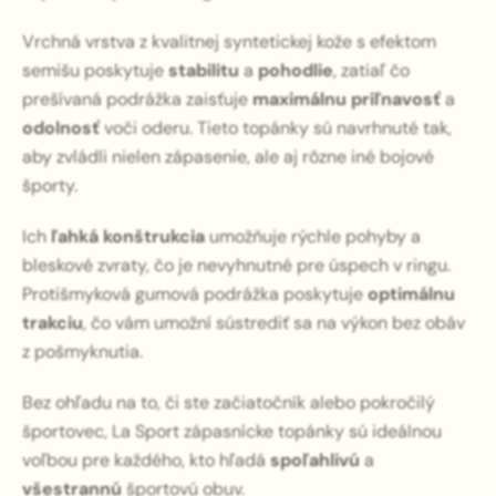
Vrchná vrstva z kvalitnej syntetickej kože s efektom
semišu poskytuje
stabilitu
a
pohodlie
, zatiaľ čo
prešívaná podrážka zaisťuje
maximálnu priľnavosť
a
odolnosť
voči oderu. Tieto topánky sú navrhnuté tak,
aby zvládli nielen zápasenie, ale aj rôzne iné bojové
športy.
Ich
ľahká konštrukcia
umožňuje rýchle pohyby a
bleskové zvraty, čo je nevyhnutné pre úspech v ringu.
Protišmyková gumová podrážka poskytuje
optimálnu
trakciu
, čo vám umožní sústrediť sa na výkon bez obáv
z pošmyknutia.
Bez ohľadu na to, či ste začiatočník alebo pokročilý
športovec, La Sport zápasnícke topánky sú ideálnou
voľbou pre každého, kto hľadá
spoľahlivú
a
všestrannú
športovú obuv.