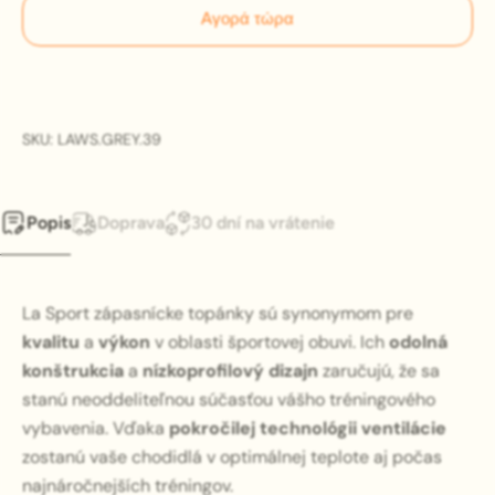
Αγορά τώρα
SKU: LAWS.GREY.39
Popis
Doprava
30 dní na vrátenie
La Sport zápasnícke topánky sú synonymom pre
kvalitu
a
výkon
v oblasti športovej obuvi. Ich
odolná
konštrukcia
a
nízkoprofilový dizajn
zaručujú, že sa
stanú neoddeliteľnou súčasťou vášho tréningového
vybavenia. Vďaka
pokročilej technológii ventilácie
zostanú vaše chodidlá v optimálnej teplote aj počas
najnáročnejších tréningov.