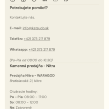
Potrebujete pomôcť?
Kontaktujte nás.
E-mail:
info@katsudo.sk
Telefón:
+421 373 217 879
Whatsapp:
+421 373 217 879
(Po-Pia od 08:00 do 16:30)
Kamenná predajňa - Nitra
Predajňa Nitra - WARAGOD
Bratislavská 21, Nitra
Otváracie hodiny:
Po - Pia
: 08:00 - 17:00
So
: 08:00 - 12:00
Ne
: Zatvorené