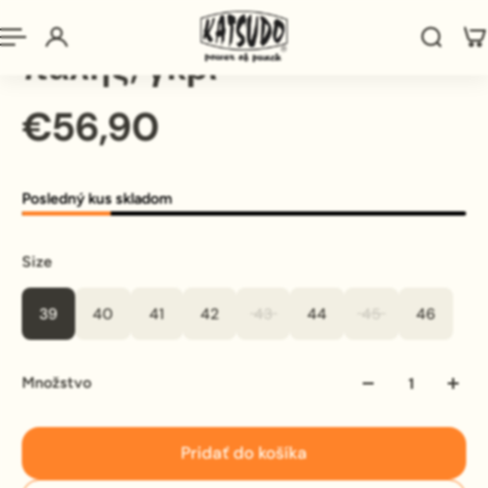
La sport παπούτσια
πάλης, γκρι
€56,90
Posledný kus skladom
Size
39
40
41
42
43
44
45
46
Množstvo
Pridať do košíka