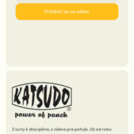
Prihlásiť sa na odber
Z úcty k disciplíne, z vášne pre pohyb. Už od roku