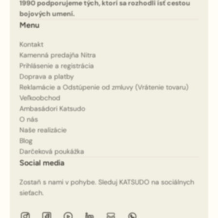
1990 podporujeme tých, ktorí sa rozhodli ísť cestou
bojových umení.
Menu
Kontakt
Kamenná predajňa Nitra
Prihlásenie a registrácia
Doprava a platby
Reklamácie a Odstúpenie od zmluvy (Vrátenie tovaru)
Veľkoobchod
Ambasádori Katsudo
O nás
Naše realizácie
Blog
Darčeková poukážka
Social media
Zostaň s nami v pohybe. Sleduj KATSUDO na sociálnych
sieťach.