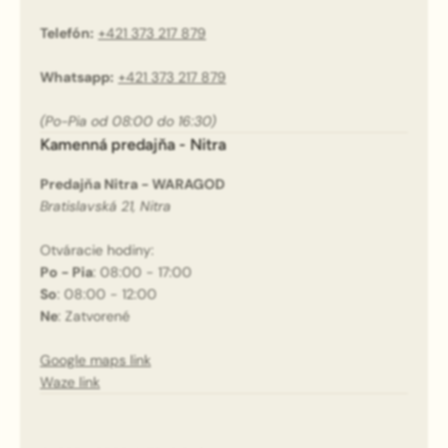
Telefón:
+421 373 217 879
Whatsapp:
+421 373 217 879
(Po-Pia od 08:00 do 16:30)
Kamenná predajňa - Nitra
Predajňa Nitra - WARAGOD
Bratislavská 21, Nitra
Otváracie hodiny:
Po - Pia
: 08:00 - 17:00
So
: 08:00 - 12:00
Ne
: Zatvorené
Google maps link
Waze link