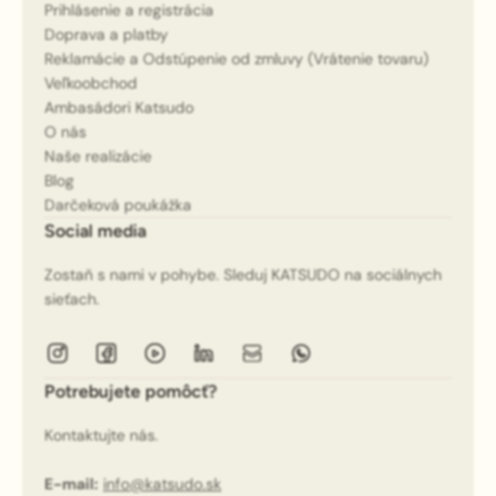
Prihlásenie a registrácia
Doprava a platby
Reklamácie a Odstúpenie od zmluvy (Vrátenie tovaru)
Veľkoobchod
Ambasádori Katsudo
O nás
Naše realizácie
Blog
Darčeková poukážka
Social media
Zostaň s nami v pohybe. Sleduj KATSUDO na sociálnych
sieťach.
Potrebujete pomôcť?
Kontaktujte nás.
E-mail:
info@katsudo.sk