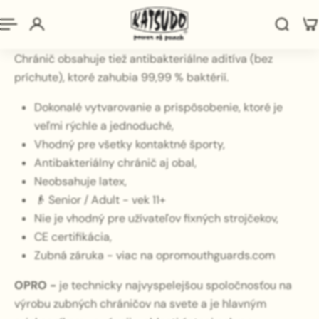
vyplnia medzery medzi Vašimi zubami a poskytujú
tak maximálnu ochranu.
Chránič obsahuje tiež antibakteriálne aditíva (bez
príchute), ktoré zahubia 99,99 % baktérií.
Dokonalé vytvarovanie a prispôsobenie, ktoré je
veľmi rýchle a jednoduché,
Vhodný pre všetky kontaktné športy,
Antibakteriálny chránič aj obal,
Neobsahuje latex,
👴 Senior / Adult - vek 11+
Nie je vhodný pre užívateľov fixných strojčekov,
CE certifikácia,
Zubná záruka - viac na opromouthguards.com
OPRO -
je technicky najvyspelejšou spoločnosťou na
výrobu zubných chráničov na svete a je hlavným