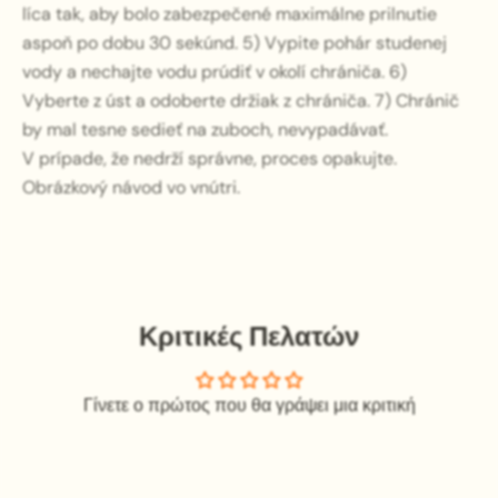
líca tak, aby bolo zabezpečené maximálne prilnutie
aspoň po dobu 30 sekúnd. 5) Vypite pohár studenej
vody a nechajte vodu prúdiť v okolí chrániča. 6)
Vyberte z úst a odoberte držiak z chrániča. 7) Chránič
by mal tesne sedieť na zuboch, nevypadávať.
V prípade, že nedrží správne, proces opakujte.
Obrázkový návod vo vnútri.
Κριτικές Πελατών
Γίνετε ο πρώτος που θα γράψει μια κριτική