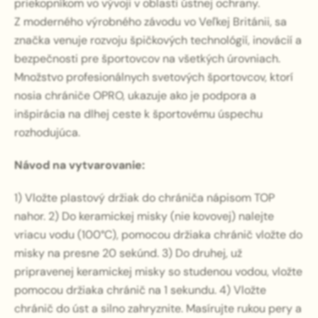
priekopníkom vo vývoji v oblasti ústnej ochrany.
Z moderného výrobného závodu vo Veľkej Británii, sa
značka venuje rozvoju špičkových technológií, inovácií a
bezpečnosti pre športovcov na všetkých úrovniach.
Množstvo profesionálnych svetových športovcov, ktorí
nosia chrániče OPRO, ukazuje ako je podpora a
inšpirácia na dlhej ceste k športovému úspechu
rozhodujúca.
Návod na vytvarovanie:
1) Vložte plastový držiak do chrániča nápisom TOP
nahor. 2) Do keramickej misky (nie kovovej) nalejte
vriacu vodu (100°C), pomocou držiaka chránič vložte do
misky na presne 20 sekúnd. 3) Do druhej, už
pripravenej keramickej misky so studenou vodou, vložte
pomocou držiaka chránič na 1 sekundu. 4) Vložte
chránič do úst a silno zahryznite. Masírujte rukou pery a