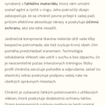
vyrobený z
ľahkého materiálu
, ktorý vám umožní
zostať agilní a rýchli v ringu. Jeho pokročilý dizajn
zabezpečuje, že sa chránič pevne prilepí k vašej paži,
pričom efektívne absorbuje nárazy a poskytuje
účinnú
ochranu
, akú ste ešte nezažili.
Jedinečná kompresná tkanina nielenže drží vaše kĺby
bezpečne pohromade, ale tiež zvyšuje krvný obeh, čím
pomáha predchádzať zraneniam. Technológia
odvádzania vlhkosti vás udrží v suchu a bez zápachu, čo
je neoceniteľné počas intenzívnych tréningov. Nízky
profil chrániča zaručuje pohodlie a odpruženie, zatiaľ čo
elastický odraz poskytuje podporu vašej ruke na
všetkých správnych miestach.
Chránič je vybavený ľahkým polstrovaním z uhlíkových
vlákien, ktoré poskytuje dodatočnú ochranu lakťov.
Dizajn kompresných rukávov podporuje lepší prietok