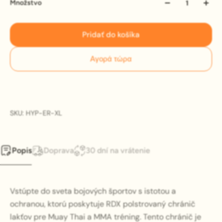
Množstvo
Pridať do košíka
Αγορά τώρα
SKU: HYP-ER-XL
Popis
Doprava
30 dní na vrátenie
Vstúpte do sveta bojových športov s istotou a
ochranou, ktorú poskytuje RDX polstrovaný chránič
lakťov pre Muay Thai a MMA tréning. Tento chránič je