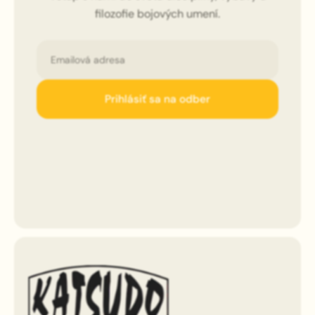
filozofie bojových umení.
Email
Prihlásiť sa na odber