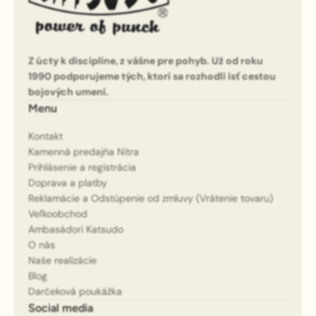
Z úcty k disciplíne, z vášne pre pohyb. Už od roku
1990 podporujeme tých, ktorí sa rozhodli ísť cestou
bojových umení.
Menu
Kontakt
Kamenná predajňa Nitra
Prihlásenie a registrácia
Doprava a platby
Reklamácie a Odstúpenie od zmluvy (Vrátenie tovaru)
Veľkoobchod
Ambasádori Katsudo
O nás
Naše realizácie
Blog
Darčeková poukážka
Social media