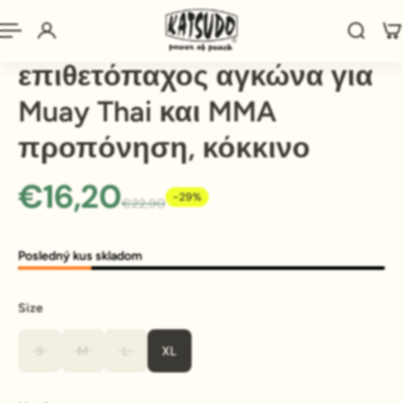
RDX επενδυμένος
επιθετόπαχος αγκώνα για
Muay Thai και MMA
προπόνηση, κόκκινο
€16,20
-29%
€22,90
Posledný kus skladom
Size
S
M
L
XL