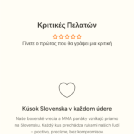
Κριτικές Πελατών
Γίνετε ο πρώτος που θα γράψει μια κριτική
Kúsok Slovenska v každom údere
Naše boxerské vrecia a MMA panáky vznikajú priamo
na Slovensku. Každý kus prechádza rukami našich ľudí
– poctivo, precízne, bez kompromisov.