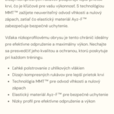
krvi, čo je kľúčové pre vašu výkonnosť. S technológiou
MMT™ zažijete neuveriteľný odvod vlhkosti a nulový
zápach, zatiaľ čo elastický materiál Ayz-F™
zabezpečuje bezpečné uchytenie.
Vďaka nízkoprofilovému obrysu je tento chránič ideálny
pre efektívne odpruženie a maximálny výkon. Nechajte
sa presvedčiť jeho kvalitou a ochranou, ktorú poskytuje
pri každom tréningu.
Ľahké polstrovanie z uhlíkových vlákien
Dizajn kompresných rukávov pre lepší prietok krvi
Technológia MMT™ pre odvod vlhkosti a nulový
zápach
Elastický materiál Ayz-F™ pre bezpečné uchytenie
Nízky profil pre efektívne odpruženie a výkon