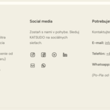
Social media
Potrebuj
Zostaň s nami v pohybe. Sleduj
Kontaktujte
itra
KATSUDO na sociálnych
ácia
sieťach.
E-mail:
in
penie od
Telefón:
+4
aru)
Whatsapp
o
(Po-Pia od