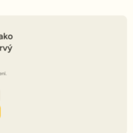
 ako
rvý
ní.