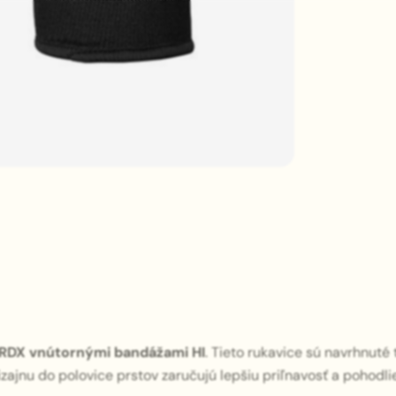
RDX vnútornými bandážami HI
. Tieto rukavice sú navrhnuté
ajnu do polovice prstov zaručujú lepšiu priľnavosť a pohodli