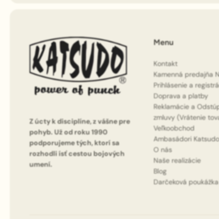
Menu
Kontakt
Kamenná predajňa N
Prihlásenie a registr
Doprava a platby
Reklamácie a Odstú
zmluvy (Vrátenie tov
Z úcty k disciplíne, z vášne pre
Veľkoobchod
pohyb. Už od roku 1990
Ambasádori Katsud
podporujeme tých, ktorí sa
O nás
rozhodli ísť cestou bojových
Naše realizácie
umení.
Blog
Darčeková poukážka