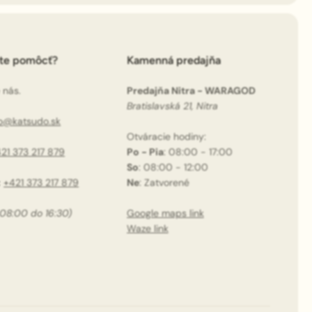
ete pomôcť?
Kamenná predajňa
 nás.
Predajňa Nitra - WARAGOD
Bratislavská 21, Nitra
fo@katsudo.sk
Otváracie hodiny:
21 373 217 879
Po - Pia
: 08:00 - 17:00
So
: 08:00 - 12:00
:
+421 373 217 879
Ne
: Zatvorené
 08:00 do 16:30)
Google maps link
Waze link