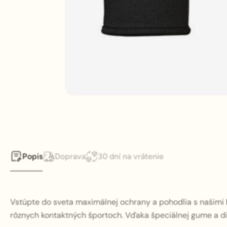
Popis
Doprava
30 dní na vrátenie
Vstúpte do sveta maximálnej ochrany a pohodlia s našimi
rôznych kontaktných športoch. Vďaka špeciálnej gume a diz