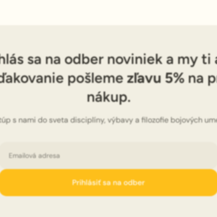
hlás sa na odber noviniek a my ti
ďakovanie pošleme
zľavu 5%
na p
nákup.
túp s nami do sveta disciplíny, výbavy a filozofie bojových ume
Email
Prihlásiť sa na odber