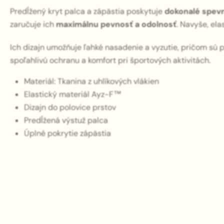
Predĺžený kryt palca a zápästia poskytuje
dokonalé spev
zaručuje ich
maximálnu pevnosť a odolnosť
. Navyše, el
Ich dizajn umožňuje ľahké nasadenie a vyzutie, pričom sú 
spoľahlivú ochranu a komfort pri športových aktivitách.
Materiál: Tkanina z uhlíkových vlákien
Elastický materiál Ayz-F™
Dizajn do polovice prstov
Predĺžená výstuž palca
Úplné pokrytie zápästia