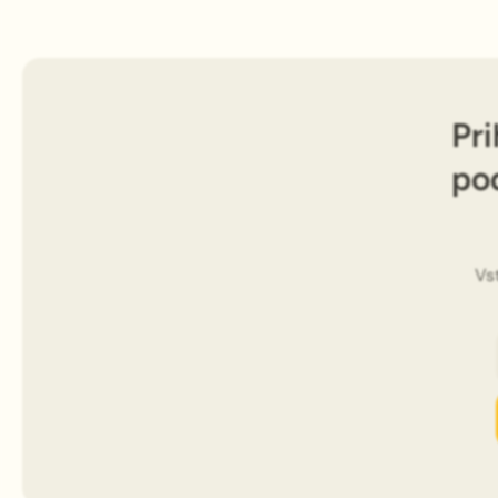
Pri
po
Vs