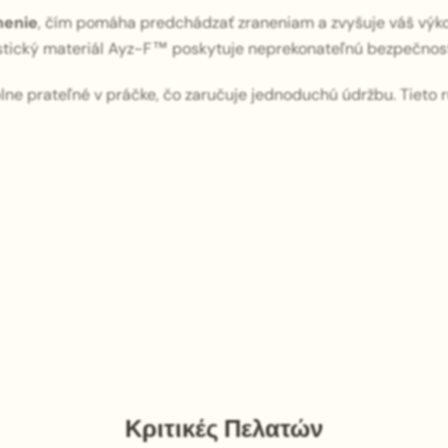
nenie
, čím pomáha predchádzať zraneniam a zvyšuje váš výkon
astický materiál Ayz-F™ poskytuje neprekonateľnú bezpečnosť
plne prateľné v práčke, čo zaručuje jednoduchú údržbu. Tieto 
Κριτικές Πελατών