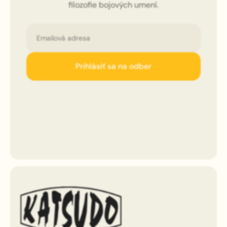
filozofie bojových umení.
Email
Prihlásiť sa na odber