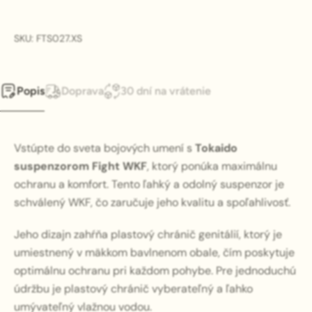
SKU: FTS027.XS
Popis
Doprava
30 dní na vrátenie
Vstúpte do sveta bojových umení s
Tokaido
suspenzorom Fight WKF
, ktorý ponúka maximálnu
ochranu a komfort. Tento ľahký a odolný suspenzor je
schválený WKF, čo zaručuje jeho kvalitu a spoľahlivosť.
Jeho dizajn zahŕňa plastový chránič genitálií, ktorý je
umiestnený v mäkkom bavlnenom obale, čím poskytuje
optimálnu ochranu pri každom pohybe. Pre jednoduchú
údržbu je plastový chránič vyberateľný a ľahko
umývateľný vlažnou vodou.