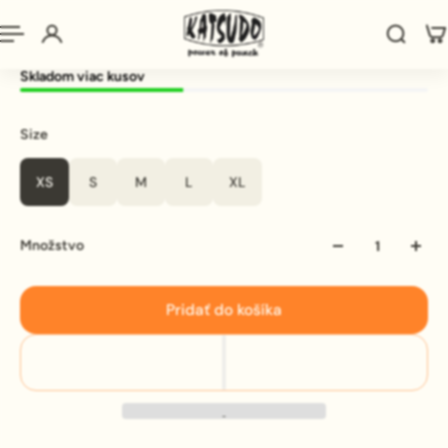
€17,90
Skladom viac kusov
Size
XS
S
M
L
XL
Množstvo
Pridať do košíka