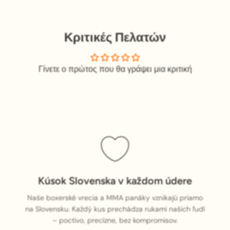
Κριτικές Πελατών
Γίνετε ο πρώτος που θα γράψει μια κριτική
Kúsok Slovenska v každom údere
Naše boxerské vrecia a MMA panáky vznikajú priamo
na Slovensku. Každý kus prechádza rukami našich ľudí
– poctivo, precízne, bez kompromisov.