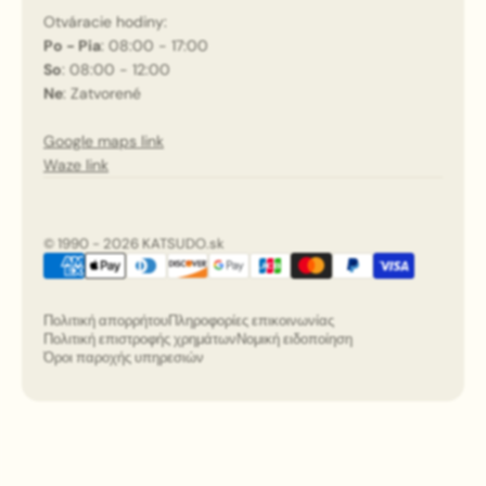
Otváracie hodiny:
Po - Pia
: 08:00 - 17:00
So
: 08:00 - 12:00
Ne
: Zatvorené
Google maps link
Waze link
© 1990 - 2026 KATSUDO.sk
Πολιτική απορρήτου
Πληροφορίες επικοινωνίας
Πολιτική επιστροφής χρημάτων
Νομική ειδοποίηση
Όροι παροχής υπηρεσιών