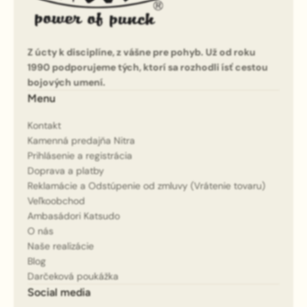
Z úcty k disciplíne, z vášne pre pohyb. Už od roku
1990 podporujeme tých, ktorí sa rozhodli ísť cestou
bojových umení.
Menu
Kontakt
Kamenná predajňa Nitra
Prihlásenie a registrácia
Doprava a platby
Reklamácie a Odstúpenie od zmluvy (Vrátenie tovaru)
Veľkoobchod
Ambasádori Katsudo
O nás
Naše realizácie
Blog
Darčeková poukážka
Social media