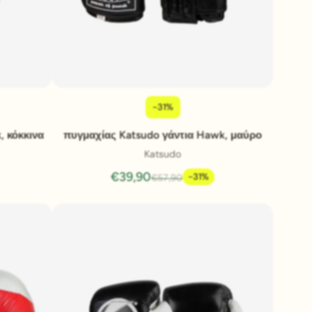
-31%
Pridať do košíka
, κόκκινα
πυγμαχίας Katsudo γάντια Hawk, μαύρο
Katsudo
€39,90
-31%
€57,90