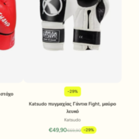
-29%
Pridať do košíka
 στόχο
Katsudo πυγμαχίας Γάντια Fight, μαύρο
λευκό
Katsudo
€49,90
-29%
€69,90