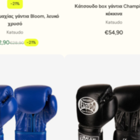
-21%
Pridať do košíka
Pridať do košíka
Κάτσουδο box γάντια Champi
κόκκινα
αχίας γάντια Bloom, λευκό
Katsudo
χρυσό
€54,90
Katsudo
2,90
-21%
€28,90