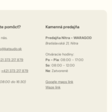
ete pomôcť?
Kamenná predajňa
 nás.
Predajňa Nitra - WARAGOD
Bratislavská 21, Nitra
fo@katsudo.sk
Otváracie hodiny:
21 373 217 879
Po - Pia
: 08:00 - 17:00
So
: 08:00 - 12:00
:
+421 373 217 879
Ne
: Zatvorené
 08:00 do 16:30)
Google maps link
Waze link