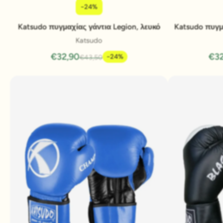
-24%
Pridať do košíka
Katsudo πυγμαχίας γάντια Legion, λευκό
Katsudo πυγμ
Katsudo
€32,90
€32
-24%
€43,50