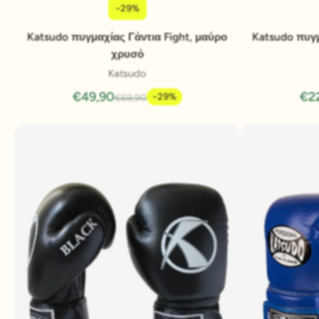
-29%
Pridať do košíka
Katsudo πυγμαχίας Γάντια Fight, μαύρο
Katsudo πυγμ
χρυσό
Katsudo
€49,90
€2
-29%
€69,90