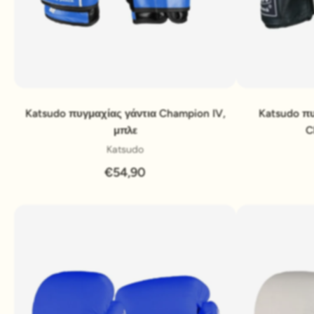
Pridať do košíka
Katsudo πυγμαχίας γάντια Champion IV,
Katsudo πυ
μπλε
C
Katsudo
€54,90