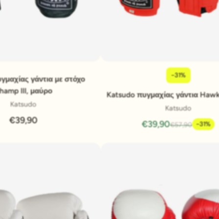
-31%
Pridať do košíka
Pridať do košíka
γμαχίας γάντια με στόχο
hamp III, μαύρο
Katsudo πυγμαχίας γάντια Hawk
Katsudo
Katsudo
€39,90
€39,90
-31%
€57,90