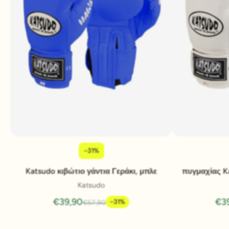
-31%
Pridať do košíka
Katsudo κιβώτιο γάντια Γεράκι, μπλε
πυγμαχίας K
Katsudo
€39,90
€3
-31%
€57,90