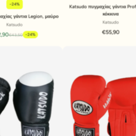
-24%
Pridať do košíka
Pridať do košíka
Katsudo πυγμαχίας γάντια Prof
κόκκινα
αχίας γάντια Legion, μαύρο
Katsudo
Katsudo
€55,90
,90
-24%
€43,50