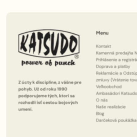
Menu
Kontakt
Kamenná predajňa N
Prihlásenie a registr
Doprava a platby
Reklamácie a Odstú
zmluvy (Vrátenie tov
Z úcty k disciplíne, z vášne pre
Veľkoobchod
pohyb. Už od roku 1990
Ambasádori Katsud
podporujeme tých, ktorí sa
O nás
rozhodli ísť cestou bojových
Naše realizácie
umení.
Blog
Darčeková poukážka