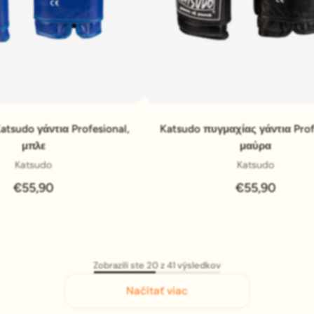
Pridať do košíka
Pridať do košíka
tsudo γάντια Profesional,
Katsudo πυγμαχίας γάντια Prof
μπλε
μαύρα
Katsudo
Katsudo
€55,90
€55,90
Zobrazili ste 20 z 41 výsledkov
Načítať viac