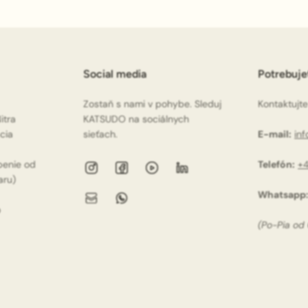
Social media
Potrebuj
Zostaň s nami v pohybe. Sleduj
Kontaktujte
itra
KATSUDO na sociálnych
ácia
sieťach.
E-mail:
in
penie od
Telefón:
+4
aru)
Whatsapp
o
(Po-Pia od