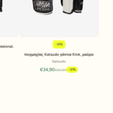
-31%
Pridať do košíka
esional,
πυγμαχίας Katsudo γάντια Kink, μαύρο
Katsudo
€34,90
-31%
€50,90