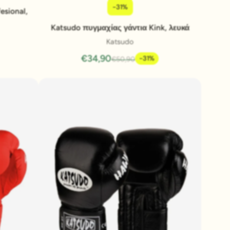
-31%
Pridať do košíka
esional,
Katsudo πυγμαχίας γάντια Kink, λευκά
Katsudo
€34,90
-31%
€50,90